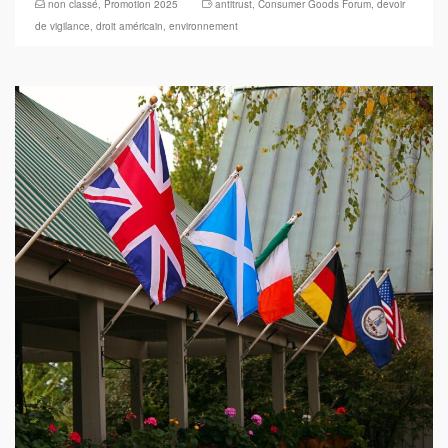
non classé
,
Promotion 2025
antitrust
,
Consumer Goods Forum
,
devoir
de vigilance
,
droit américain
,
environnement