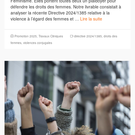
Féminisme. Elles portent toutes deux un plaidoyer pour
défendre les droits des femmes. Notre livrable consistait à
analyser la récente Directive 2024/1385 relative à la
violence à l’égard des femmes et …
Lire la suite
Promotion 2025
,
Travaux Cliniques
directive 2024/1385
,
droits des
femmes
,
violences conjugales